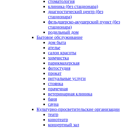
стоматология
клиника (без стационара)
диагностический центр (без
стационара)
фельдшерско-акушерский пункт (без
стационара)
родильный дом
Бытовое обслуживание
дом быта
ателье
салон красоты
химчистка
парикмахерская
фотостудия
прокат
ритуальные услуги
стоянка
прачечная
ветеринарная клиника
баня
сауна
Культурно-просветительские организации
театр
кинотеатр
концертный зал