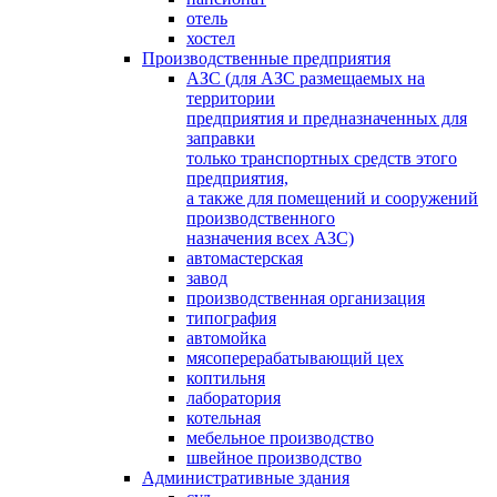
отель
хостел
Производственные предприятия
АЗС (для АЗС размещаемых на
территории
предприятия и предназначенных для
заправки
только транспортных средств этого
предприятия,
а также для помещений и сооружений
производственного
назначения всех АЗС)
автомастерская
завод
производственная организация
типография
автомойка
мясоперерабатывающий цех
коптильня
лаборатория
котельная
мебельное производство
швейное производство
Административные здания