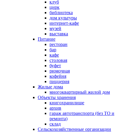
клуб
цирк
библиотека
дом культуры
интернет-кафе
музей
выставка
Питание
ресторан
бар
кафе
столовая
буфет
рюмочная
кофейня
пиццерия
Жилые дома
многоквартирный жилой дом
Объекты хранения
книгохранилище
архив
гараж автотранспорта (без ТО и
ремонта)
склад
Сельскохозяйственные организации