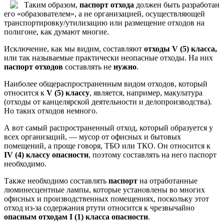
Таким образом,
паспорт отхода
должен быть разработан
его «образователем», а не организацией, осуществляющей
транспортировку/утилизацию или размещение отходов на
полигоне, как думают многие.
Исключение, как мы видим, составляют
отходы V (5) класса,
или так называемые практически неопасные отходы. На них
паспорт отходов
составлять не
нужно
.
Наиболее общераспространенным видом отходов, который
относится к
V
(5) классу
, является, например, макулатура
(отходы от канцелярской деятельности и делопроизводства).
Но таких отходов немного.
А вот самый распространенный отход, который образуется у
всех организаций, — мусор от офисных и бытовых
помещений, а проще говоря, ТБО или ТКО. Он относится к
IV (4) классу опасности
, поэтому составлять на него паспорт
необходимо.
Также необходимо составлять
паспорт
на отработанные
люминесцентные лампы, которые установлены во многих
офисных и производственных помещениях, поскольку этот
отход из-за содержания ртути относится к чрезвычайно
опасным отходам I (1) класса опасности
.