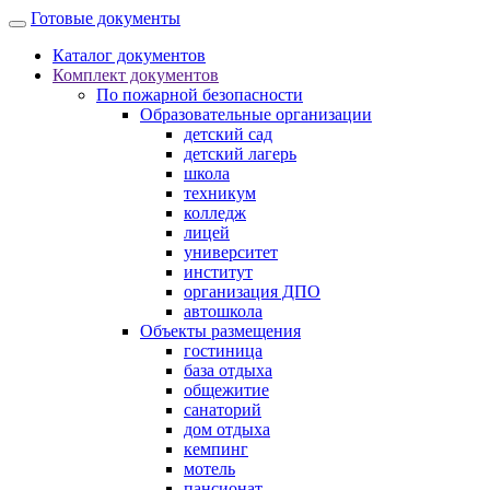
Готовые документы
Каталог документов
Комплект документов
По пожарной безопасности
Образовательные организации
детский сад
детский лагерь
школа
техникум
колледж
лицей
университет
институт
организация ДПО
автошкола
Объекты размещения
гостиница
база отдыха
общежитие
санаторий
дом отдыха
кемпинг
мотель
пансионат