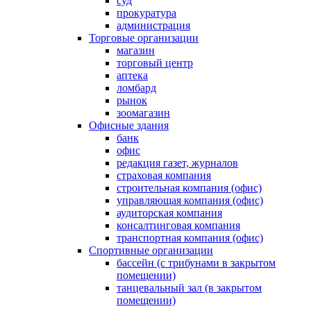
суд
прокуратура
администрация
Торговые организации
магазин
торговый центр
аптека
ломбард
рынок
зоомагазин
Офисные здания
банк
офис
редакция газет, журналов
страховая компания
строительная компания (офис)
управляющая компания (офис)
аудиторская компания
консалтинговая компания
транспортная компания (офис)
Спортивные организации
бассейн (с трибунами в закрытом
помещении)
танцевальный зал (в закрытом
помещении)