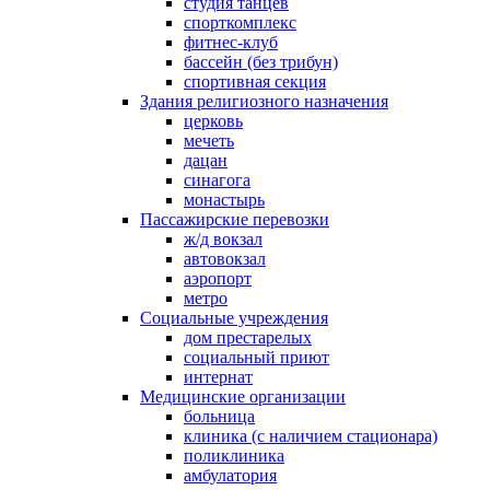
студия танцев
спорткомплекс
фитнес-клуб
бассейн (без трибун)
спортивная секция
Здания религиозного назначения
церковь
мечеть
дацан
синагога
монастырь
Пассажирские перевозки
ж/д вокзал
автовокзал
аэропорт
метро
Социальные учреждения
дом престарелых
социальный приют
интернат
Медицинские организации
больница
клиника (с наличием стационара)
поликлиника
амбулатория