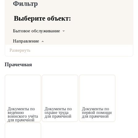
Фильтр
Выберите объект:
Бытовое обслуживание
Направление
Пожарная безопасность
Охрана труда
Прачечная
Первая помощь
Воинский учет
Вид документа
Комплекты документов
Комплекты приказов
Документы по
Документы по
Документы по
ведению
охране труда
первой помощи
Декларации
воинского учёта
для прачечной
для прачечной
для прачечной
Акты
Журналы и наряды-допуски