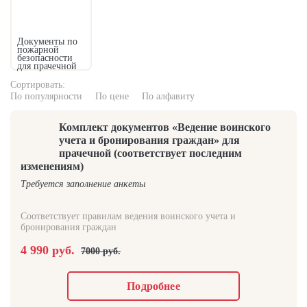
Инструкции
Карточки
Документы по
пожарной
Методички
безопасности
для прачечной
Памятки
Сортировать:
Перечни
По популярности
По цене
По алфавиту
Планы и графики
Комплект документов «Ведение воинского
Приказы
учета и бронирования граждан» для
прачечной (соответствует последним
Программы
изменениям)
Протоколы и удостоверения
Требуется заполнение анкеты
Регламенты
Соответствует правилам ведения воинского учета и
Списки и направления
бронирования граждан
Порядок обучения
4 990 руб.
7000 руб.
Цена
Акция
Подробнее
Бесплатно