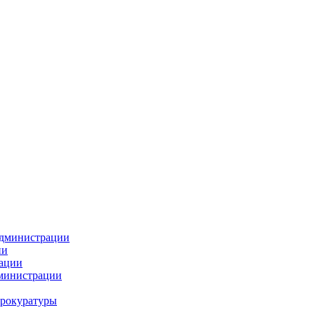
администрации
ии
ации
дминистрации
прокуратуры