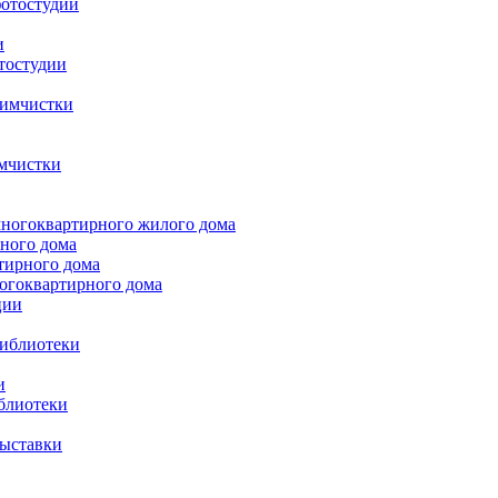
фотостудии
и
тостудии
химчистки
имчистки
многоквартирного жилого дома
рного дома
тирного дома
огоквартирного дома
ции
библиотеки
и
блиотеки
выставки