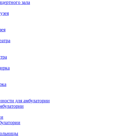
цертного зала
узея
зея
еатра
атра
цирка
рка
нности для амбулатории
амбулатории
ии
булатории
больницы