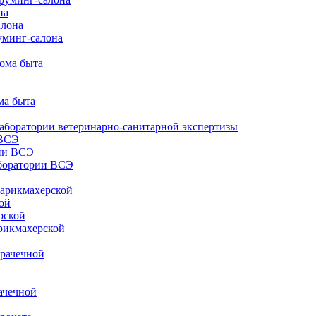
на
алона
уминг-салона
дома быта
ма быта
лаборатории ветеринарно-санитарной экспертизы
 ВСЭ
ии ВСЭ
аборатории ВСЭ
парикмахерской
ой
рской
рикмахерской
прачечной
ачечной