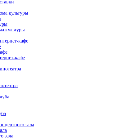
ставки
ома культуры
ы
туры
ма культуры
нтернет-кафе
е
кафе
тернет-кафе
инотеатра
а
нотеатра
луба
уба
онцертного зала
ала
о зала