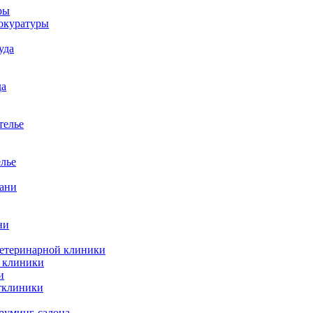
ры
окуратуры
уда
да
телье
елье
бани
ни
ветеринарной клиники
й клиники
и
тклиники
груминг-салона