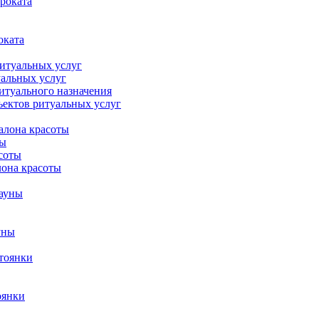
роката
оката
ритуальных услуг
уальных услуг
итуального назначения
ъектов ритуальных услуг
алона красоты
ты
соты
лона красоты
сауны
уны
стоянки
оянки