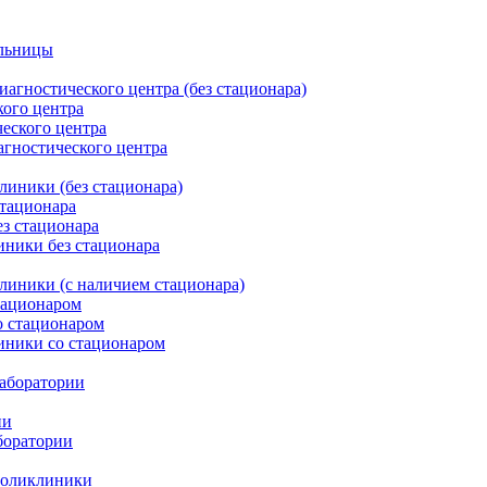
ольницы
агностического центра (без стационара)
кого центра
еского центра
агностического центра
линики (без стационара)
стационара
з стационара
иники без стационара
линики (с наличием стационара)
тационаром
о стационаром
иники со стационаром
лаборатории
ии
боратории
поликлиники