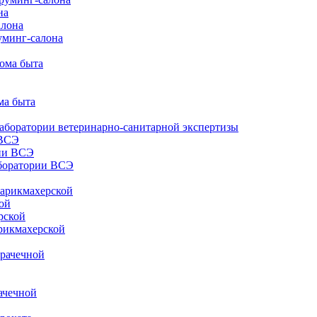
на
алона
уминг-салона
дома быта
ма быта
лаборатории ветеринарно-санитарной экспертизы
 ВСЭ
ии ВСЭ
аборатории ВСЭ
парикмахерской
ой
рской
рикмахерской
прачечной
ачечной