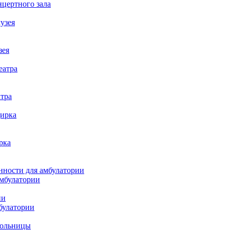
цертного зала
узея
зея
еатра
атра
цирка
рка
нности для амбулатории
амбулатории
ии
булатории
больницы