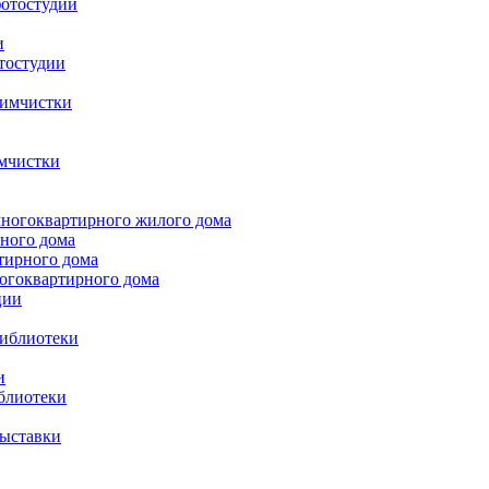
фотостудии
и
тостудии
химчистки
имчистки
многоквартирного жилого дома
рного дома
тирного дома
огоквартирного дома
ции
библиотеки
и
блиотеки
выставки