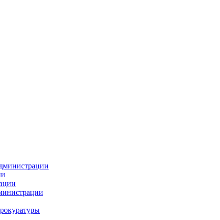
администрации
ии
ации
дминистрации
прокуратуры