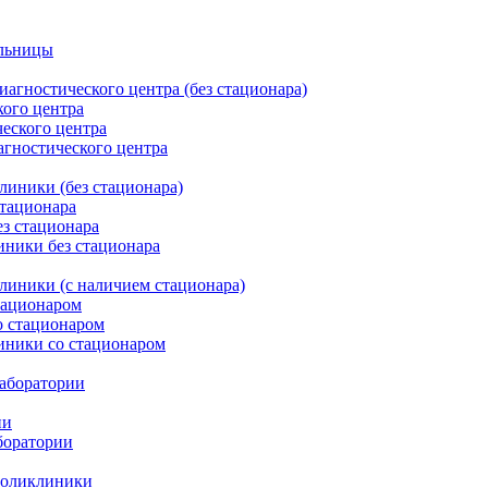
ольницы
агностического центра (без стационара)
кого центра
еского центра
агностического центра
линики (без стационара)
стационара
з стационара
иники без стационара
линики (с наличием стационара)
тационаром
о стационаром
иники со стационаром
лаборатории
ии
боратории
поликлиники