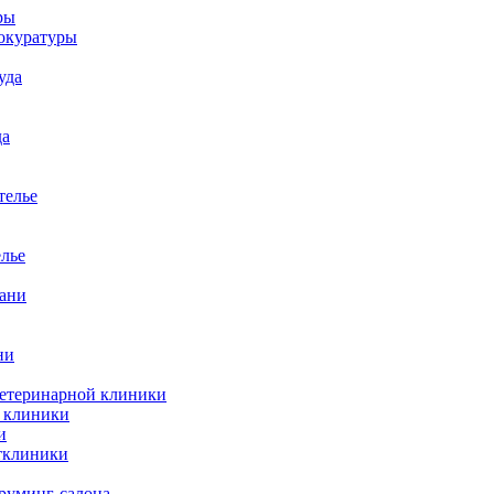
ры
окуратуры
уда
да
телье
елье
бани
ни
ветеринарной клиники
й клиники
и
тклиники
груминг-салона