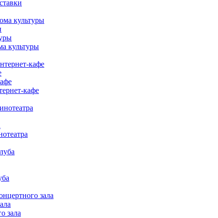
ставки
ома культуры
ы
туры
ма культуры
нтернет-кафе
е
кафе
тернет-кафе
инотеатра
а
нотеатра
луба
уба
онцертного зала
ала
о зала