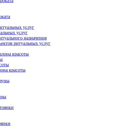
роката
оката
ритуальных услуг
уальных услуг
итуального назначения
ъектов ритуальных услуг
алона красоты
ты
соты
лона красоты
сауны
уны
стоянки
оянки