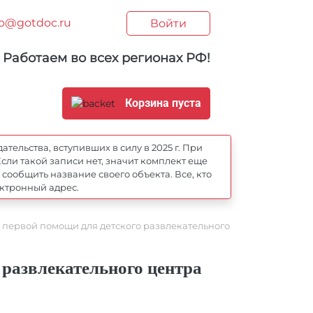
fo@gotdoc.ru
Войти
Работаем во всех регионах РФ!
Корзина пуста
ельства, вступивших в силу в 2025 г. При
сли такой записи нет, значит комплект еще
ообщить название своего объекта. Все, кто
ектронный адрес.
 первой помощи для детского развлекательного
 развлекательного центра