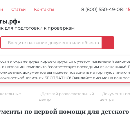
8 (800) 550-49-08
in
ии
Статьи
Контакты
ты.рф»
 для подготовки к проверкам
ти и охране труда корректируются с учетом изменений законодат
 в названии комплекта "соответствует последним изменениям". Е
онкретных документов вы можете позвонить на горячую линию и с
возможность обновить их БЕСПЛАТНО! Ожидайте письмо на ваш эл
екательные
Детский развлекательный
Документы по
центр
центра
менты по первой помощи для детского