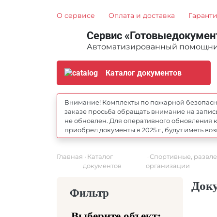
О сервисе
Оплата и доставка
Гарант
Сервис «Готовыедокумен
Автоматизированный помощник
Каталог документов
Внимание! Комплекты по пожарной безопаснос
заказе просьба обращать внимание на запись
не обновлен. Для оперативного обновления к
приобрел документы в 2025 г., будут иметь 
Главная
Каталог
Спортивные, развл
документов
организации
Доку
Фильтр
Выберите объект: