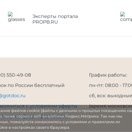
Эксперты портала
PROPB.RU
00) 550-49-08
График работы:
нок по России бесплатный
пн-пт: 08:00 - 17:
@gotdoc.ru
сб, вск: выходны
акомиться с условиями оферты
(время московск
вание файлов cookie (файлы с данными о прошлых посещениях са
итика конфиденциальности
 а также сервиса веб-аналитики Яндекс.Метрика. Так как мы
ных, пожалуйста ознакомьтесь с условиями и правилами их
kie в настройках своего браузера.