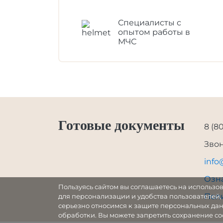
Специалисты с
опытом работы в
МЧС
Готовые документы
8 (8
Зво
info
Озн
Пользуясь сайтом вы соглашаетесь на использо
Пол
для персонализации и удобства пользователей,
серьезно относимся к защите персональных дан
обработки. Вы можете запретить сохранение coo