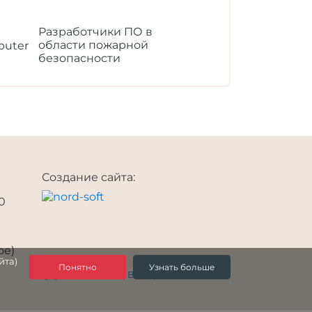
Разработчики ПО в
области пожарной
безопасности
Создание сайта:
00
е
ое)
йта)
Понятно
Узнать больше
@ gotdoc.ru 2026 | Все права защищены