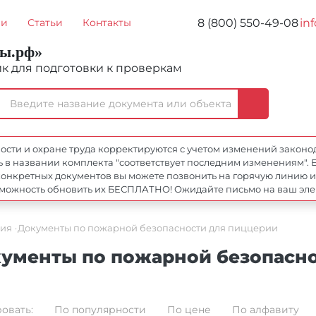
8 (800) 550-49-08
in
ии
Статьи
Контакты
ты.рф»
 для подготовки к проверкам
ти и охране труда корректируются с учетом изменений законодат
 в названии комплекта "соответствует последним изменениям". Е
онкретных документов вы можете позвонить на горячую линию и с
возможность обновить их БЕСПЛАТНО! Ожидайте письмо на ваш эл
ия
Документы по пожарной безопасности для пиццерии
ументы по пожарной безопасно
овать:
По популярности
По цене
По алфавиту