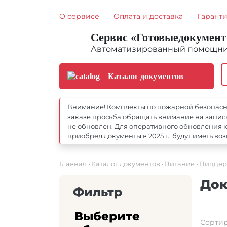
О сервисе
Оплата и доставка
Гарант
Сервис «Готовыедокумен
Автоматизированный помощник
Каталог документов
Внимание! Комплекты по пожарной безопаснос
заказе просьба обращать внимание на запись
не обновлен. Для оперативного обновления к
приобрел документы в 2025 г., будут иметь 
Главная
Каталог документов
Питание
Пиццер
Док
Фильтр
Выберите
Сортир