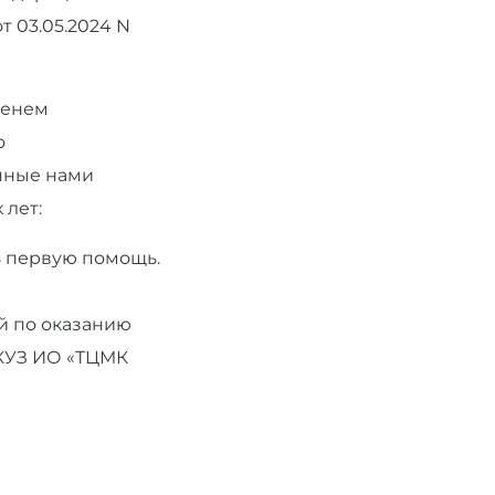
т 03.05.2024 N
менем
о
нные нами
 лет:
ь первую помощь.
ей по оказанию
КУЗ ИО «ТЦМК