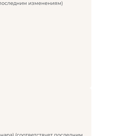
т последним изменениям)
онара) (соответствует последним