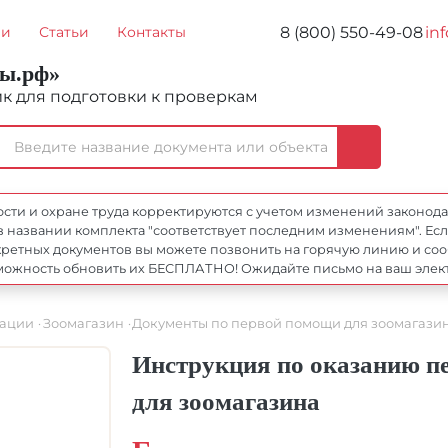
8 (800) 550-49-08
in
ии
Статьи
Контакты
ты.рф»
 для подготовки к проверкам
и и охране труда корректируются с учетом изменений законодател
в названии комплекта "соответствует последним изменениям". Если
етных документов вы можете позвонить на горячую линию и сообщ
возможность обновить их БЕСПЛАТНО! Ожидайте письмо на ваш элек
зации
Зоомагазин
Документы по первой помощи для зоомагази
Инструкция по оказанию п
для зоомагазина