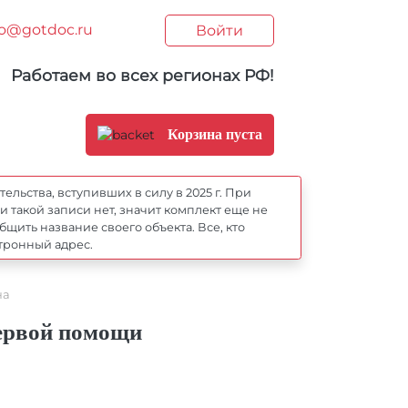
fo@gotdoc.ru
Войти
Работаем во всех регионах РФ!
Корзина пуста
ьства, вступивших в силу в 2025 г. При
 такой записи нет, значит комплект еще не
ить название своего объекта. Все, кто
тронный адрес.
на
ервой помощи